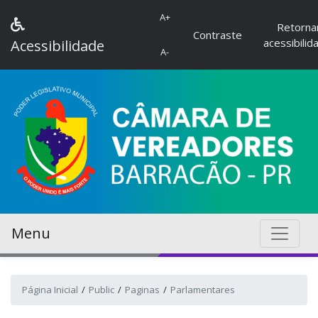
A+
Retorna
Contraste
acessibilid
Acessibilidade
A-
Menu
Página Inicial
Public
Paginas
Parlamentares