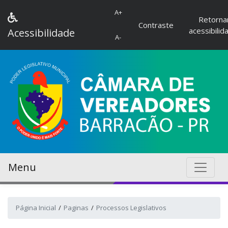
A+
Retorna
Contraste
acessibilid
Acessibilidade
A-
Menu
Página Inicial
Paginas
Processos Legislativos