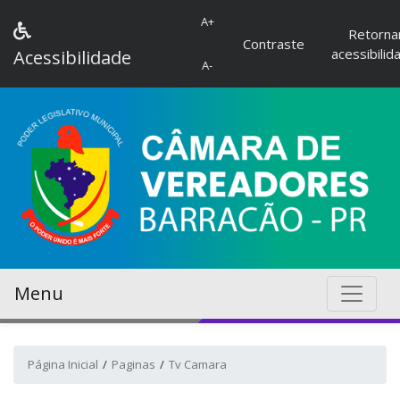
A+
Retorna
Contraste
acessibilid
Acessibilidade
A-
Menu
Página Inicial
Paginas
Tv Camara