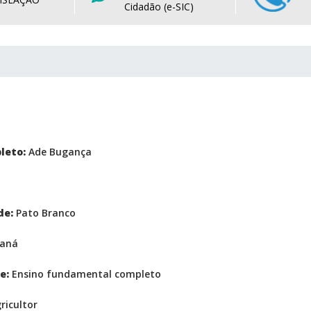
Cidadão (e-SIC)
leto:
Ade Bugança
de:
Pato Branco
aná
e:
Ensino fundamental completo
ricultor