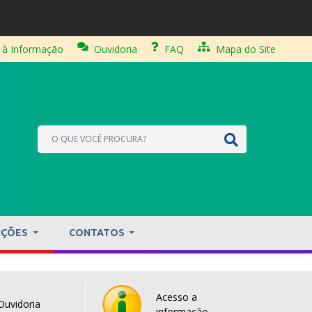
 à Informação
Ouvidoria
FAQ
Mapa do Site
IÇÕES
CONTATOS
Acesso a
Ouvidoria
informação