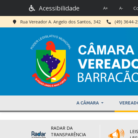
Acessibilidade
Co
A+
A-
Rua Vereador A. Angelo dos Santos, 342
(49) 3644-
A CÂMARA
VEREAD
RADAR DA
LEIS
TRANSPARÊNCIA
LEG