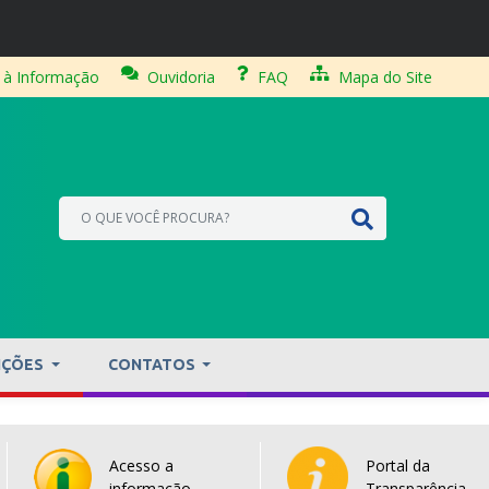
 à Informação
Ouvidoria
FAQ
Mapa do Site
IÇÕES
CONTATOS
Acesso a
Portal da
informação
Transparência