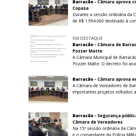
Barracão -
Câmara aprova cré
Copasa
Durante a sessão ordinária da 
de R$ 1.994.000 destinado à con
EM DESTAQUE
Barracão -
Câmara de Barracã
Pozzer Matte
A Câmara Municipal de Barracão 
Pozzer Matte. O decreto foi assi
Barracão -
Câmara aprova em
A Câmara de Vereadores de Barra
importantes projetos voltados a
Barracão -
Segurança públic
Câmara de Vereadores
Na 15ª sessão ordinária da Câm
e o comandante da Polícia Militar,