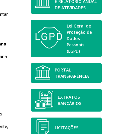
E RELATÓRIO ANUAL
DE ATIVIDADES
ntar
Lei Geral de
Proteção de
Dados
ana
Pessoais
(LGPD)
iana
PORTAL
TRANSPARÊNCIA
EXTRATOS
BANCÁRIOS
a
nte,
LICITAÇÕES