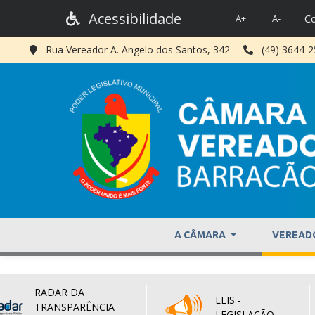
Acessibilidade
Co
A+
A-
Rua Vereador A. Angelo dos Santos, 342
(49) 3644-
A CÂMARA
VEREAD
RADAR DA
LEIS -
TRANSPARÊNCIA
LEGISLAÇÃO