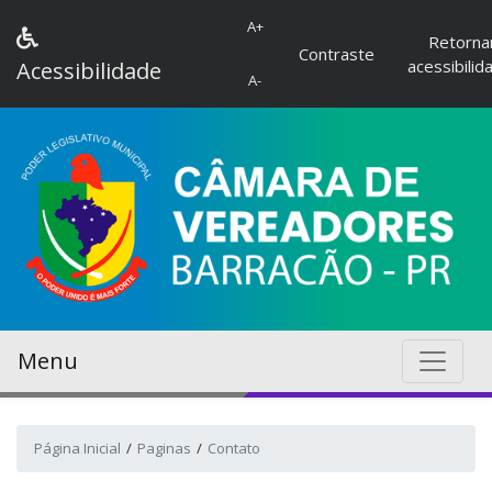
A+
Retorna
Contraste
acessibilid
Acessibilidade
A-
Menu
Página Inicial
Paginas
Contato