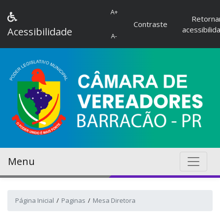
A+
Retorna
Contraste
acessibilid
Acessibilidade
A-
Menu
Página Inicial
Paginas
Mesa Diretora