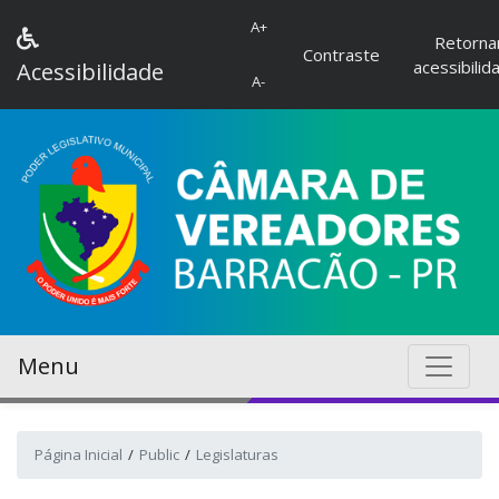
A+
Retorna
Contraste
acessibilid
Acessibilidade
A-
Menu
Página Inicial
Public
Legislaturas