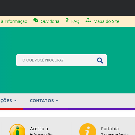
 à Informação
Ouvidoria
FAQ
Mapa do Site
IÇÕES
CONTATOS
Acesso a
Portal da
informação
Transparência