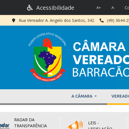
Acessibilidade
Co
A+
A-
Rua Vereador A. Angelo dos Santos, 342
(49) 3644-
A CÂMARA
VEREAD
RADAR DA
LEIS -
TRANSPARÊNCIA
LEGISLAÇÃO