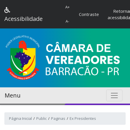
A+
Retorna
Contraste
acessibilid
Acessibilidade
A-
Menu
Página Inicial
Public
Paginas
Ex Presidentes