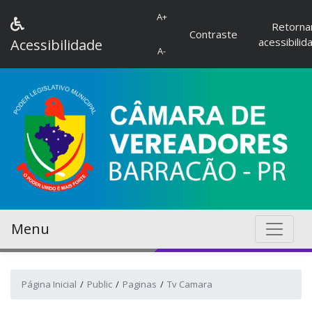
A+
Retorna
Contraste
acessibilid
Acessibilidade
A-
Menu
Página Inicial
Public
Paginas
Tv Camara